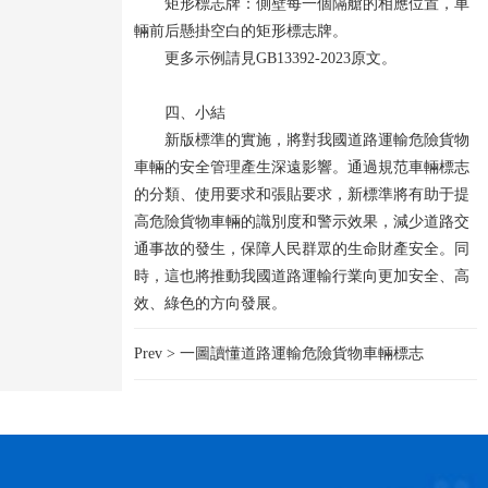
矩形標志牌：側壁每一個隔艙的相應位置，車
輛前后懸掛空白的矩形標志牌。
更多示例請見
GB13392-2023原文
。
四、小結
新版標準的實施，將對我國道路運輸危險貨物
車輛的安全管理產生深遠影響。通過規范車輛標志
的分類、使用要求和張貼要求，新標準將有助于提
高危險貨物車輛的識別度和警示效果，減少道路交
通事故的發生，保障人民群眾的生命財產安全。同
時，這也將推動我國道路運輸行業向更加安全、高
效、綠色的方向發展。
Prev >
一圖讀懂道路運輸危險貨物車輛標志