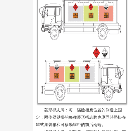
菱形標志牌：每一隔艙相應位置的側邊上固
定；兩側壁懸掛的每種菱形標志牌也應同時懸掛在
罐式集裝箱和可移動罐柜的前后兩端。