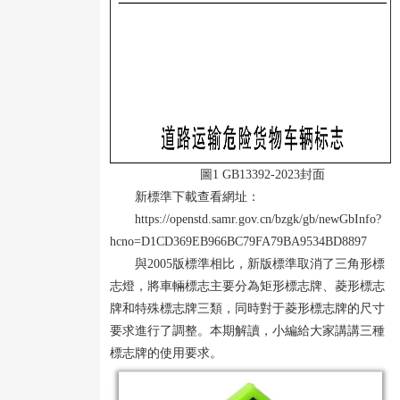
圖1 GB13392-2023封面
新標準下載查看網址：
https://openstd.samr.gov.cn/bzgk/gb/newGbInfo?
hcno=D1CD369EB966BC79FA79BA9534BD8897
與2005版標準相比，新版標準取消了三角形標
志燈，將車輛標志主要分為矩形標志牌、菱形標志
牌和特殊標志牌三類，同時對于菱形標志牌的尺寸
要求進行了調整。本期解讀，小編給大家講講三種
標志牌的使用要求。