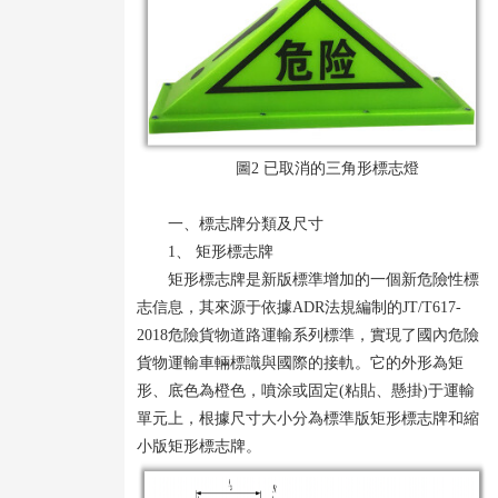
圖2 已取消的三角形標志燈
一、標志牌分類及尺寸
1、 矩形標志牌
矩形標志牌是新版標準增加的一個新危險性標
志信息，其來源于依據ADR法規編制的JT/T617-
2018危險貨物道路運輸系列標準，實現了國內危險
貨物運輸車輛標識與國際的接軌。它的外形為矩
形、底色為橙色，噴涂或固定(粘貼、懸掛)于運輸
單元上，根據尺寸大小分為標準版矩形標志牌和縮
小版矩形標志牌。