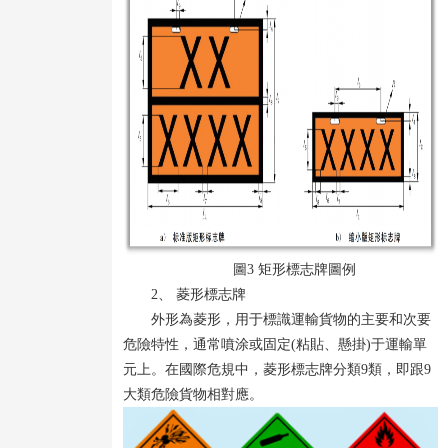
圖3 矩形標志牌圖例
2、 菱形標志牌
外形為菱形，用于標識運輸貨物的主要和次要
危險特性，通常噴涂或固定(粘貼、懸掛)于運輸單
元上。在國際危規中，菱形標志牌分類9類，即跟9
大類危險貨物相對應。